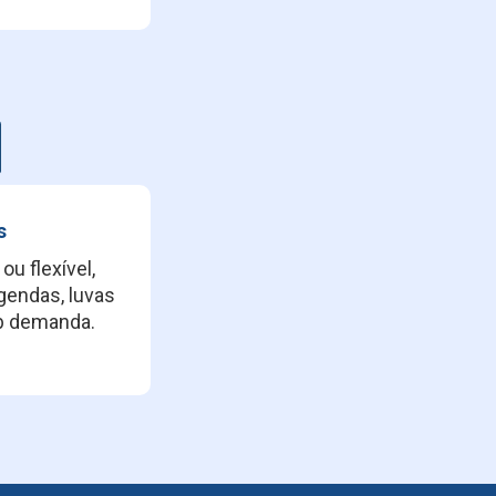
s
ou flexível,
agendas, luvas
ob demanda.