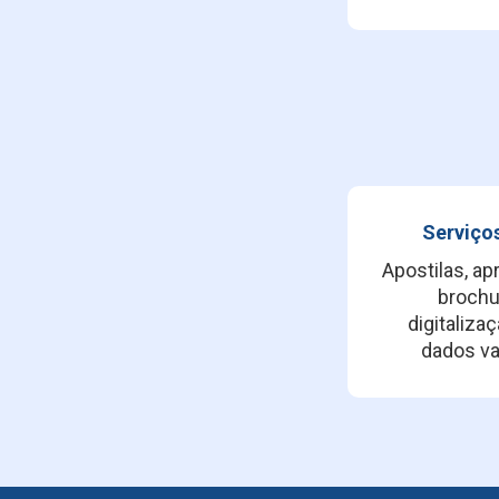
Serviço
Apostilas, a
brochur
digitaliz
dados va