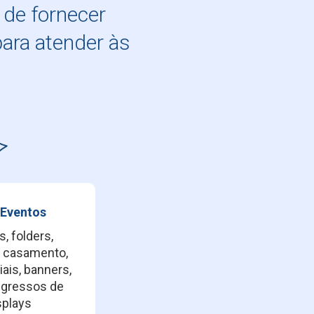
de fornecer
para atender às
 Eventos
, folders,
e casamento,
iais, banners,
ingressos de
splays